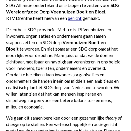
SDG Alliantie ondertekend om stappen te zetten voor
SDG
Werelderfgoed Dorp Veenhuizen Boeit en Bloei
.
RTV Drenthe heeft hiervan een
bericht
gemaakt.
Drenthe is SDG provincie. Met trots. PI Veenhuizen en
inwoners, organisaties en ondernemers gaan samen
stappen zetten om SDG dorp
Veenhuizen Boeit en
Bloeit
te worden. En niet zomaar een SDG dorp omdat het
mooi lijkt voor de bühne. Maar juist omdat we de doelen
zichtbaar, meetbaar en navolgbaar verankeren in ons beleid
voor inwoners, toeristen, ondernemers en overheid.
Om dat te bereiken slaan inwoners, organisaties en
ondernemers de handen inéén om middels een ambitieus en
realistisch plan hét SDG dorp van Nederland te worden. We
willen laten zien dat het kan, mensen inspireren en
simpelweg zorgen voor een betere balans tussen mens,
milieu en economie.
We gaan dit samen bereiken door een gezamenlijke
theory of
change
op te stellen. Een wetenschappelijk én actiegericht
model om de verandering te meten en bij te sturen. Door de