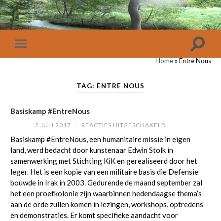
Home
»
Entre Nous
TAG: ENTRE NOUS
Basiskamp #EntreNous
VOOR
2 JULI 2017
/
REACTIES UITGESCHAKELD
BASISKAMP
Basiskamp #EntreNous, een humanitaire missie in eigen
#ENTRENOUS
land, werd bedacht door kunstenaar Edwin Stolk in
samenwerking met Stichting KiK en gerealiseerd door het
leger. Het is een kopie van een militaire basis die Defensie
bouwde in Irak in 2003. Gedurende de maand september zal
het een proefkolonie zijn waarbinnen hedendaagse thema’s
aan de orde zullen komen in lezingen, workshops, optredens
en demonstraties. Er komt specifieke aandacht voor