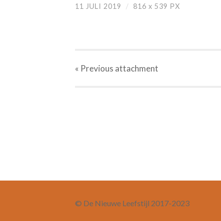
11 JULI 2019
/
816
x
539 PX
« Previous
attachment
© De Nieuwe Leefstijl 2017-2023