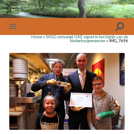
Home
»
SKSG ontvangt OKÉ vignet in het bijzijn van de
kinderburgemeester
»
IMG_7696