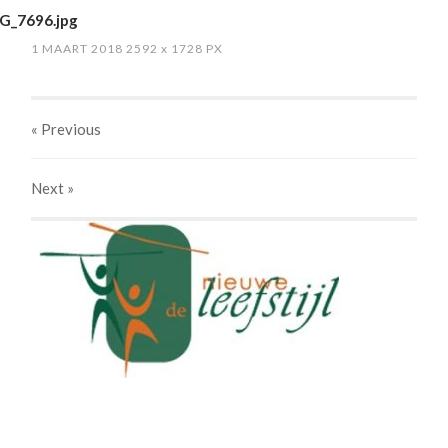
G_7696.jpg
1 MAART 2018
2592
x
1728 PX
« Previous
Next
»