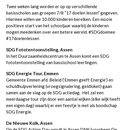
Twee weken lang worden er op op verschillende
basisscholen aan groepen 7/8 “17 doelen lessen” gegeven.
Hiermee willen we 10.000 kinderen bereiken. Een mooie
positieve start van het schooljaar waarbij de kinderen
mogen meedenken over een betere wereld. #SDGdoemee
#17doelenlessen
SDG Fototentoonstelling, Assen
In het Duurzaamheidscentrum te Assen komt een SDG
fototentoonstelling van bassischool leerlingen.
SDG Energie Tour, Emmen
Gemeente Emmen afd. Beleid (‘Emmen geeft Energie’) en
schuldhulpverlening (vroegsignalering, geldloket) gaan
samen aan de slag op de SDG actiedag. Het zal een
meerdaagse tour zijn door een aantal wijken (elke wijk heeft
een eigen dag) waarbij er een feestje is met als boodschap
SDG Energie.
De Nieuwe Kolk, Assen
Op de SDG Action Day wordt in Assen DNK (voorheen De