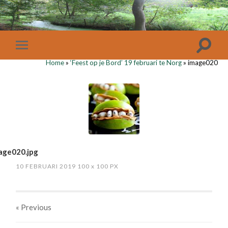
Home
»
‘Feest op je Bord’ 19 februari te Norg
»
image020
age020.jpg
10 FEBRUARI 2019
100
x
100 PX
« Previous