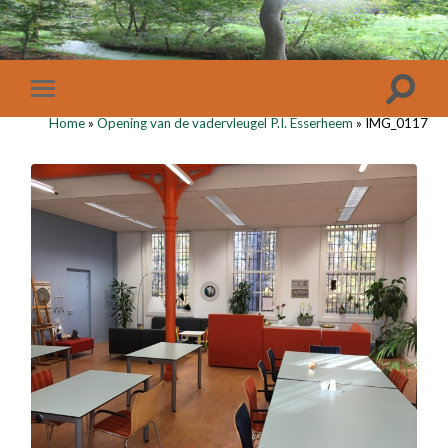
Home
»
Opening van de vadervleugel P.I. Esserheem
»
IMG_0117