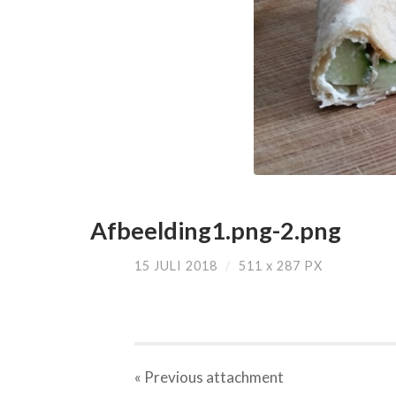
Afbeelding1.png-2.png
15 JULI 2018
/
511
x
287 PX
« Previous
attachment