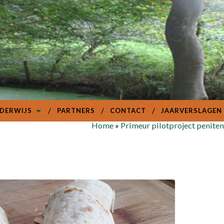
DERWIJS
PARTNERS
CONTACT
JAARVERSLAGEN
Home
»
Primeur pilotproject penite